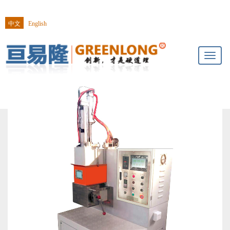
中文
English
Toggl
naviga
你的位置
>
首页>
产业板块
机器