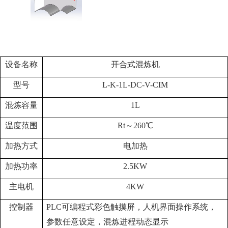
设备名称
开合式混炼机
型号
L-K-1L-DC-V
-CIM
混
炼
容量
1
L
温度范围
Rt～260℃
加热方式
电
加
热
加热功率
2.5
KW
主电机
4
KW
控制器
PLC可编程式彩色触摸屏，人机界面操作系统，
参数任意设定，混炼进程动态显示