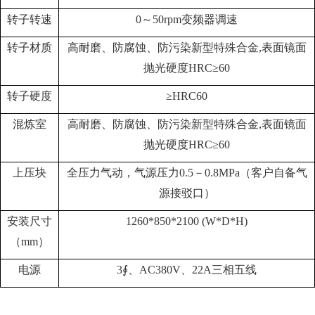
转子转速
0～50rpm变频器调速
转子材质
高耐磨、防腐蚀、防污染新型特殊合金,表面镜面
抛光
硬度HRC≥60
转子硬度
≥
HRC60
混炼室
高耐磨、防腐蚀、防污染新型特殊合金,表面镜面
抛光
硬度HRC≥60
上压块
全压力气动，气源压力
0.5－0.8MPa
（客户自备气
源接驳口）
安装尺寸
1260*850*2100 (W*D*H)
（mm）
电源
3∮、AC380V、22A三相五线