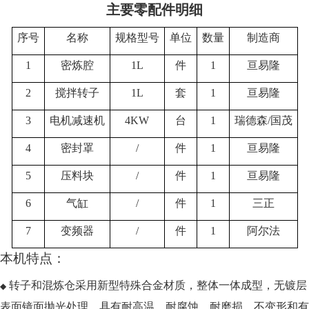
主要零配件明细
序号
名称
规格型号
单位
数量
制造商
1
密炼腔
1L
件
1
亘易隆
2
搅拌转子
1L
套
1
亘易隆
3
电机减速机
4
KW
台
1
瑞德森/国茂
4
密封罩
/
件
1
亘易隆
5
压料块
/
件
1
亘易隆
6
气缸
/
件
1
三正
7
变频器
/
件
1
阿尔法
本机特点：
转子和混炼仓采用新型特殊合金材质，整体一体成型，无镀层
◆
表面镜面抛光处理，具有耐高温、耐腐蚀、耐磨损、不变形和有