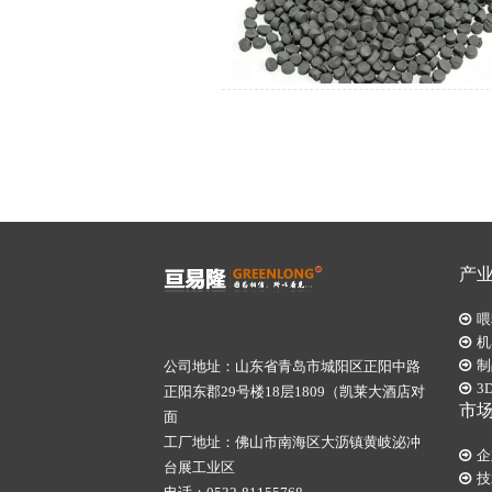
产
喂
机
制
公司地址：山东省青岛市城阳区正阳中路
3
正阳东郡29号楼18层1809（凯莱大酒店对
市
面
工厂地址：佛山市南海区大沥镇黄岐泌冲
企
台展工业区
技