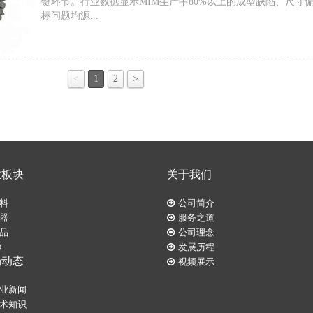
键环节。行业数据显示MIM生产中80%以上的成型缺陷、尺寸
标问题均源...
<
1
2
>
业板块
关于我们
料
公司简介
器
服务之道
品
公司理念
D
发展历程
场动态
视频展示
业新闻
术知识