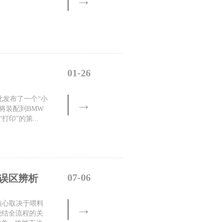
→
01-26
此发布了一个“小
→
将装配到BMW
印”的第...
07-06
误区辨析
核心取决于喂料
→
烧结全流程的关