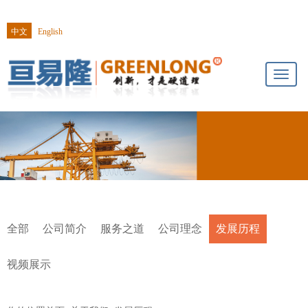
中文
English
Toggl
naviga
全部
公司简介
服务之道
公司理念
发展历程
视频展示